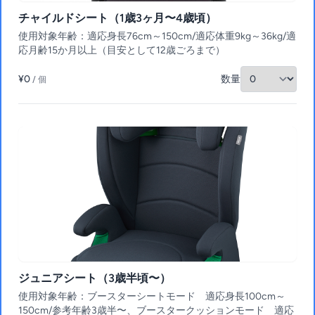
チャイルドシート（1歳3ヶ月〜4歳頃）
使用対象年齢：適応身長76cm～150cm/適応体重9kg～36kg/適
応月齢15か月以上（目安として12歳ごろまで）
¥0
数量
/ 個
ジュニアシート（3歳半頃〜）
使用対象年齢：ブースターシートモード 適応身長100cm～
150cm/参考年齢3歳半〜、ブースタークッションモード 適応