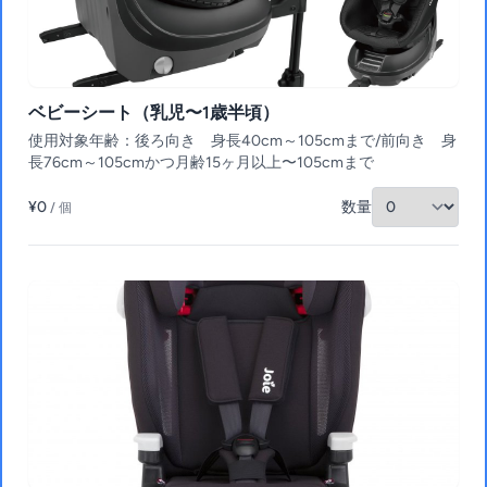
ベビーシート（乳児〜1歳半頃）
使用対象年齢：後ろ向き 身長40cm～105cmまで/前向き 身
長76cm～105cmかつ月齢15ヶ月以上〜105cmまで
¥0
数量
/ 個