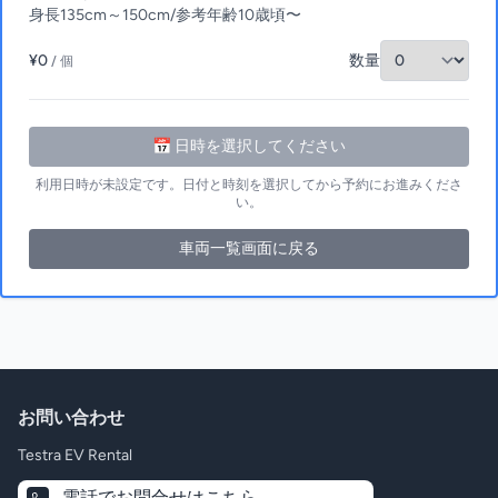
身長135cm～150cm/参考年齢10歳頃〜
¥0
数量
/ 個
📅 日時を選択してください
利用日時が未設定です。日付と時刻を選択してから予約にお進みくださ
い。
車両一覧画面に戻る
お問い合わせ
Testra EV Rental
電話でお問合せはこちら