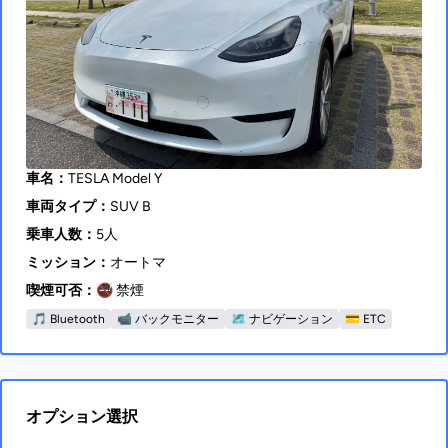
車名：
TESLA Model Y
車両タイプ：
SUV B
乗車人数：
5人
ミッション：
オートマ
喫煙可否：
🚭 禁煙
🎵 Bluetooth
📹 バックモニター
🗺 ナビゲーション
💳 ETC
オプション選択